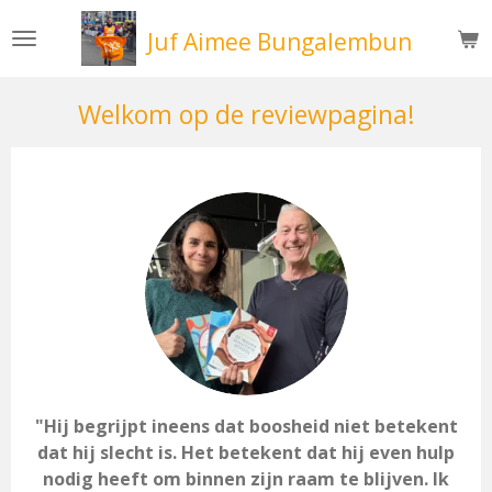
Ga
Juf Aimee Bungalembun
direct
naar
de
Welkom op de reviewpagina!
hoofdinhoud
"Hij begrijpt ineens dat boosheid niet betekent
dat hij slecht is. Het betekent dat hij even hulp
nodig heeft om binnen zijn raam te blijven. Ik